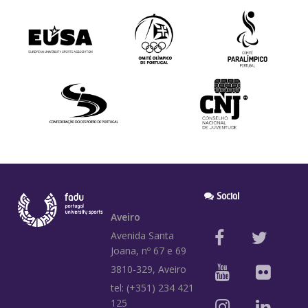
Social
Aveiro
Avenida Santa
Joana, nº 67 e 69
3810-329, Aveiro
tel: (+351) 234 421
125