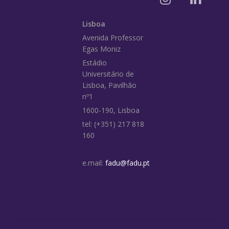
Lisboa
Avenida Professor
Egas Moniz
Estádio
Universitário de
Lisboa, Pavilhão
nº1
1600-190, Lisboa
tel: (+351) 217 818
160
e.mail:
fadu@fadu.pt