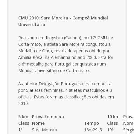
CMU 2010: Sara Moreira - Campeã Mundial
Universitária
Realizado em Kingston (Canadá), no 17º CMU de
Corta-mato, a atleta Sara Moreira conquistou a
Medalha de Ouro, resultado apenas obtido por
Amália Rosa, na Alemanha no ano 2000. Esta foi
a 6ª medalha para Portugal conquistada num
Mundial Universitário de Corta-mato.
A anterior Delegação Portuguesa era composta
por 5 atletas femininas, 4 atletas masculinos e 3
oficiais. Estas foram as classificações obtidas em
2010:
5 km
Prova feminina
10 km
Prov
Class
Nome
Tempo
Class
Nom
1º
Sara Moreira
16m29s3
19º
Sérgi