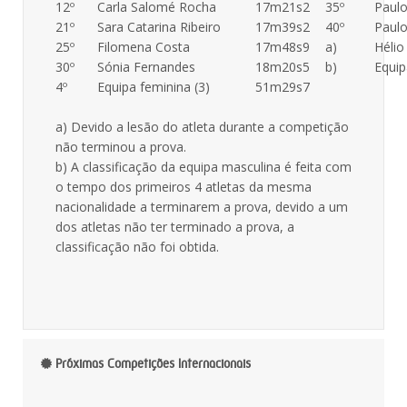
12º
Carla Salomé Rocha
17m21s2
35º
Paul
21º
Sara Catarina Ribeiro
17m39s2
40º
Paulo
25º
Filomena Costa
17m48s9
a)
Héli
30º
Sónia Fernandes
18m20s5
b)
Equip
4º
Equipa feminina (3)
51m29s7
a) Devido a lesão do atleta durante a competição
não terminou a prova.
b) A classificação da equipa masculina é feita com
o tempo dos primeiros 4 atletas da mesma
nacionalidade a terminarem a prova, devido a um
dos atletas não ter terminado a prova, a
classificação não foi obtida.
Próximas Competições Internacionais