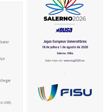
Jogos Europeus Universitários
 bater
18 de julho a 1 de agosto de 2026
Salerno, Itália
nça.
Sabe mais em:
www.eug2026.eu
-
 chegar
to UM).
-