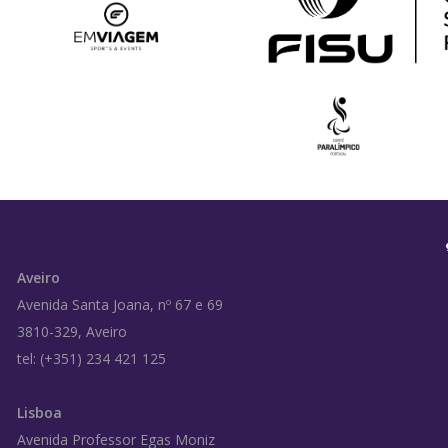
Aveiro
Avenida Santa Joana, nº 67 e 69
3810-329, Aveiro
tel: (+351) 234 421 125
Lisboa
Avenida Professor Egas Moniz