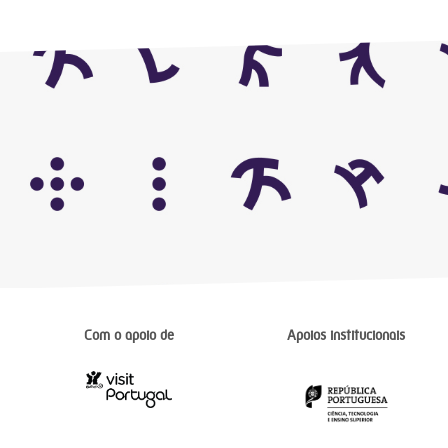
Com o apoio de
Apoios institucionais