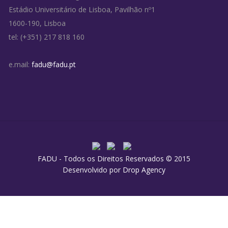
Estádio Universitário de Lisboa, Pavilhão nº1
1600-190, Lisboa
tel: (+351) 217 818 160
e.mail:
fadu@fadu.pt
FADU - Todos os Direitos Reservados © 2015
Desenvolvido por
Drop Agency