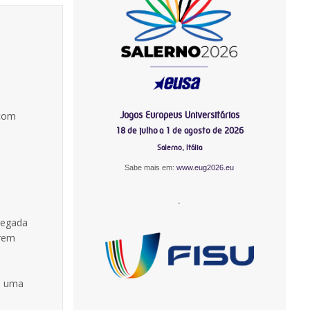
Jogos Europeus Universitários
 com
18 de julho a 1 de agosto de 2026
Salerno, Itália
Sabe mais em:
www.eug2026.eu
-
hegada
erem
is uma
-