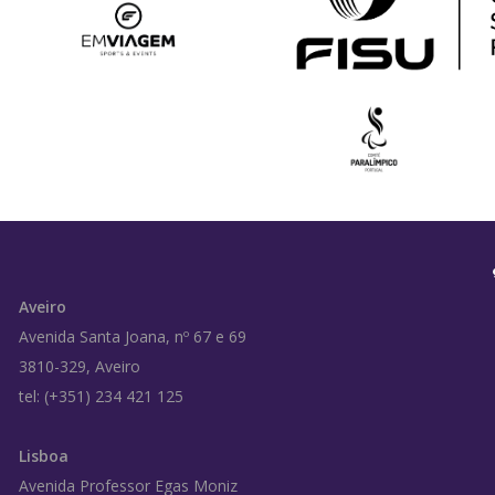
Aveiro
Avenida Santa Joana, nº 67 e 69
3810-329, Aveiro
tel: (+351) 234 421 125
Lisboa
Avenida Professor Egas Moniz