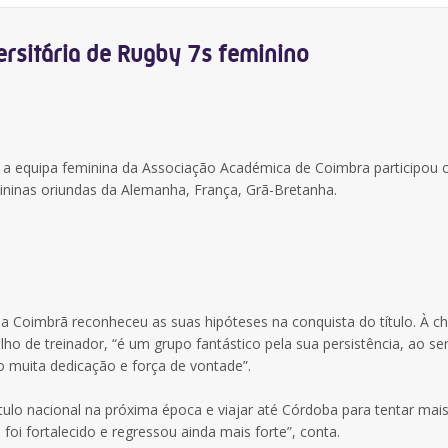
rsitária de Rugby 7s feminino
, a equipa feminina da Associação Académica de Coimbra participou
mininas oriundas da Alemanha, França, Grã-Bretanha.
pa Coimbrã reconheceu as suas hipóteses na conquista do título. À c
lho de treinador, “é um grupo fantástico pela sua persistência, ao s
 muita dedicação e força de vontade”.
ítulo nacional na próxima época e viajar até Córdoba para tentar ma
oi fortalecido e regressou ainda mais forte”, conta.