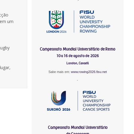
ecção
 tem um
Rugby
Campeonato Mundial Universitário de Remo
10 a 16 de agosto de 2026
London, Canadá
lugar,
Sabe mais em:
www.rowing2026.fisu.net
-
Campeonato Mundial Universitário
de Canoagem