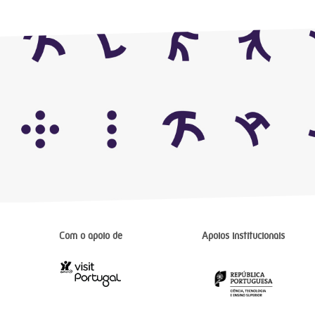
Com o apoio de
Apoios institucionais