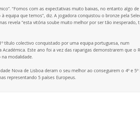
 “único”. “Fomos com as expectativas muito baixas, no entanto algo de
 à equipa que temos”, diz. A jogadora conquistou o bronze pela Sel
 mas revela “esta vitória soube muito melhor por ser tão inesperado,
1º título colectivo conquistado por uma equipa portuguesa, num
a Académica. Este ano foi a vez das raparigas demonstrarem que o 
o na modalidade.
sidade Nova de Lisboa deram o seu melhor ao conseguirem o 4º e 5º 
inas representando 5 países Europeus.