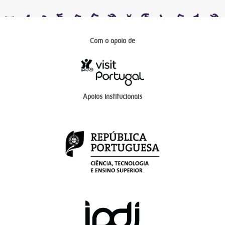
Com o apoio de
Apoios institucionais