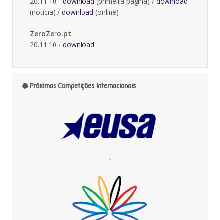
20.11.10 -
download
(primeira página) /
download
(notícia) /
download
(online)
ZeroZero.pt
20.11.10 -
download
Próximas Competições Internacionais
-