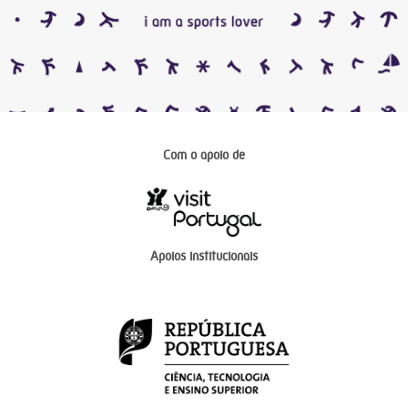
Com o apoio de
Apoios institucionais