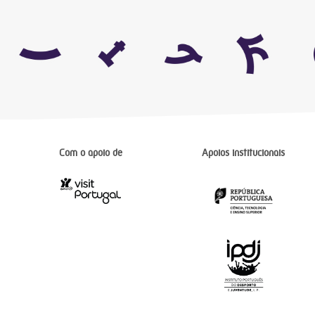
Com o apoio de
Apoios institucionais