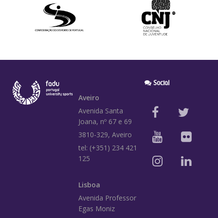
Social
Aveiro
Avenida Santa
Joana, nº 67 e 69
3810-329, Aveiro
tel: (+351) 234 421
125
Lisboa
Avenida Professor
Egas Moniz