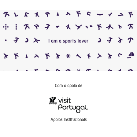
Com o apoio de
Apoios institucionais