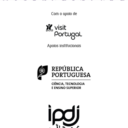
Com o apoio de
Apoios institucionais