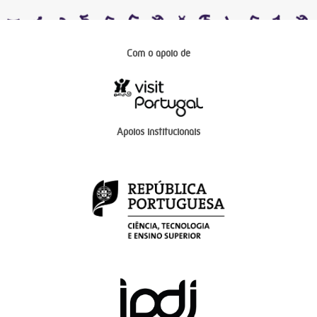
Com o apoio de
Apoios institucionais