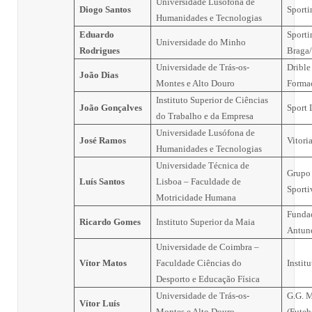
Universidade Lusófona de
Diogo Santos
Sporti
Humanidades e Tecnologias
Eduardo
Sporti
Universidade do Minho
Rodrigues
Brag
Universidade de Trás-os-
Drible
João Dias
Montes e Alto Douro
Forma
Instituto Superior de Ciências
João Gonçalves
Sport 
do Trabalho e da Empresa
Universidade Lusófona de
José Ramos
Vitori
Humanidades e Tecnologias
Universidade Técnica de
Grupo
Luís Santos
Lisboa – Faculdade de
Sporti
Motricidade Humana
Funda
Ricardo Gomes
Instituto Superior da Maia
Antun
Universidade de Coimbra –
Vítor Matos
Faculdade Ciências do
Instit
Desporto e Educação Física
Universidade de Trás-os-
G.G. 
Vítor Luís
Montes e Alto Douro
(Futeb