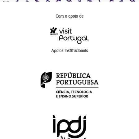
Com o apoio de
Apoios institucionais