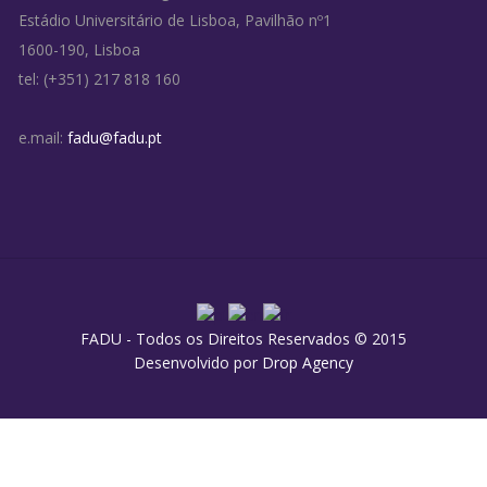
Estádio Universitário de Lisboa, Pavilhão nº1
1600-190, Lisboa
tel: (+351) 217 818 160
e.mail:
fadu@fadu.pt
FADU - Todos os Direitos Reservados © 2015
Desenvolvido por
Drop Agency