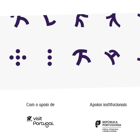
Com o apoio de
Apoios institucionais