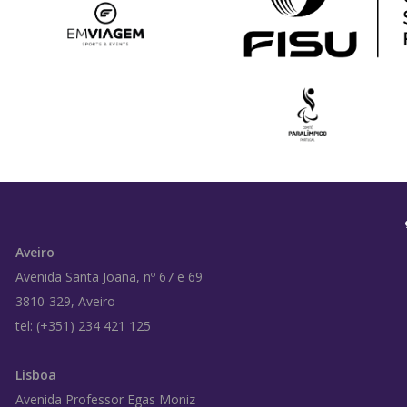
Aveiro
Avenida Santa Joana, nº 67 e 69
3810-329, Aveiro
tel: (+351) 234 421 125
Lisboa
Avenida Professor Egas Moniz