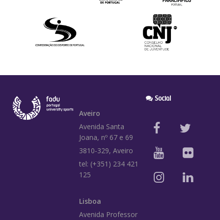
Social
Aveiro
Avenida Santa
Joana, nº 67 e 69
3810-329, Aveiro
tel: (+351) 234 421
125
Lisboa
Avenida Professor