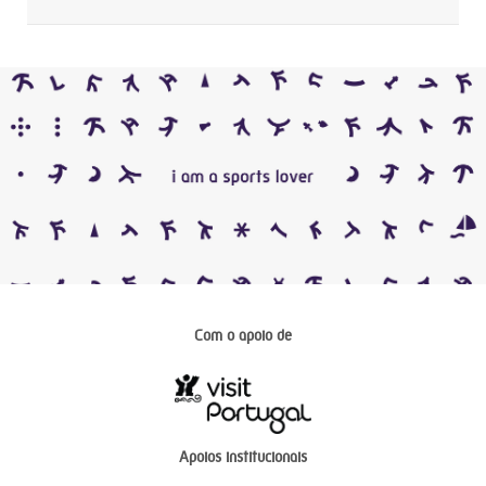
Com o apoio de
Apoios institucionais