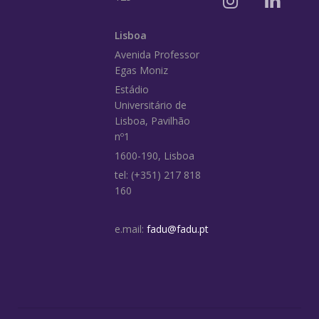
Lisboa
Avenida Professor
Egas Moniz
Estádio
Universitário de
Lisboa, Pavilhão
nº1
1600-190, Lisboa
tel: (+351) 217 818
160
e.mail:
fadu@fadu.pt