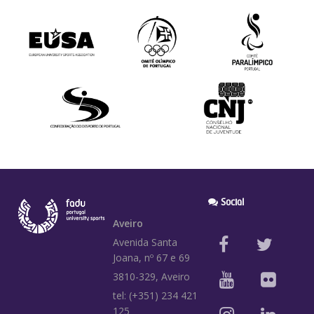
Social
Aveiro
Avenida Santa
Joana, nº 67 e 69
3810-329, Aveiro
tel: (+351) 234 421
125