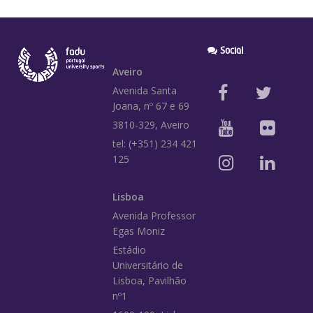
Social
Aveiro
Avenida Santa
Joana, nº 67 e 69
3810-329, Aveiro
tel: (+351) 234 421
125
Lisboa
Avenida Professor
Egas Moniz
Estádio
Universitário de
Lisboa, Pavilhão
nº1