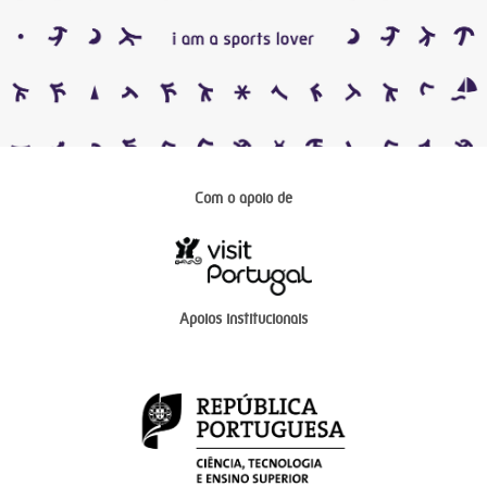
Com o apoio de
Apoios institucionais