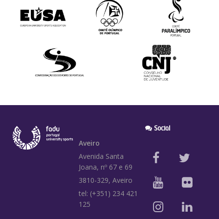
Social
Aveiro
Avenida Santa
Joana, nº 67 e 69
3810-329, Aveiro
tel: (+351) 234 421
125