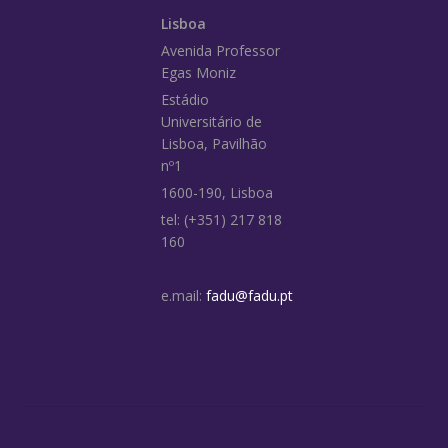
Lisboa
Avenida Professor
Egas Moniz
Estádio
Universitário de
Lisboa, Pavilhão
nº1
1600-190, Lisboa
tel: (+351) 217 818
160
e.mail:
fadu@fadu.pt