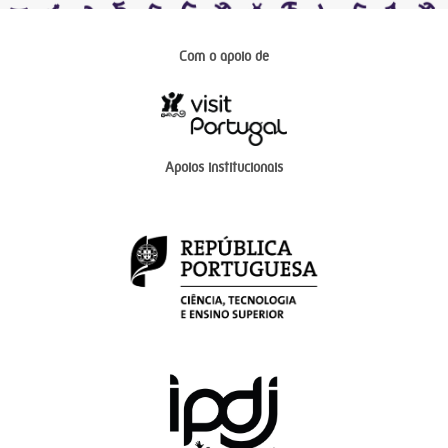
Com o apoio de
Apoios institucionais