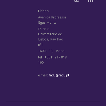
Lisboa
Avenida Professor
Egas Moniz
Estádio
Universitário de
Lisboa, Pavilhão
nº1
1600-190, Lisboa
tel: (+351) 217 818
160
e.mail:
fadu@fadu.pt