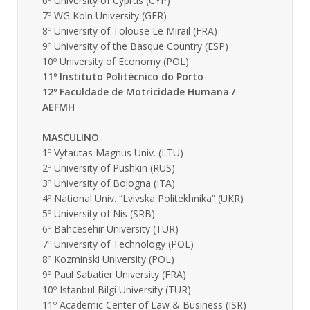
6º University of Cyprus (CYP)
7º WG Koln University (GER)
8º University of Tolouse Le Mirail (FRA)
9º University of the Basque Country (ESP)
10º University of Economy (POL)
11º Instituto Politécnico do Porto
12º Faculdade de Motricidade Humana /
AEFMH
MASCULINO
1º Vytautas Magnus Univ. (LTU)
2º University of Pushkin (RUS)
3º University of Bologna (ITA)
4º National Univ. “Lvivska Politekhnika” (UKR)
5º University of Nis (SRB)
6º Bahcesehir University (TUR)
7º University of Technology (POL)
8º Kozminski University (POL)
9º Paul Sabatier University (FRA)
10º Istanbul Bilgi University (TUR)
11º Academic Center of Law & Business (ISR)