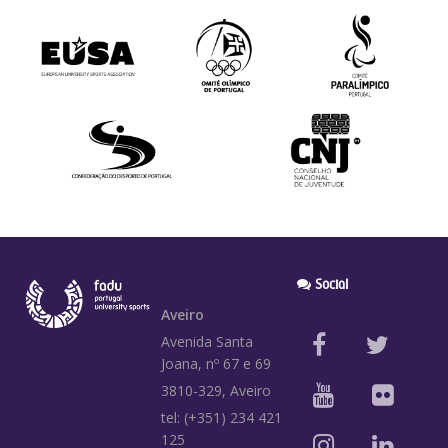
Social
Aveiro
Avenida Santa
Joana, nº 67 e 69
3810-329, Aveiro
tel: (+351) 234 421
125