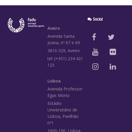
Social
Aveiro
Avenida Santa
Joana, nº 67 e 69
3810-329, Aveiro
tel: (+351) 234 421
125
Lisboa
Avenida Professor
Egas Moniz
Estádio
Universitário de
Lisboa, Pavilhão
nº1
1600-190, Lisboa