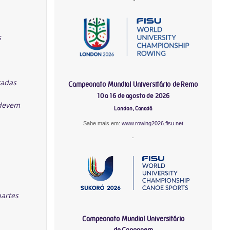
s
tadas
Campeonato Mundial Universitário de Remo
10 a 16 de agosto de 2026
 devem
London, Canadá
Sabe mais em:
www.rowing2026.fisu.net
-
partes
Campeonato Mundial Universitário
de Canoagem