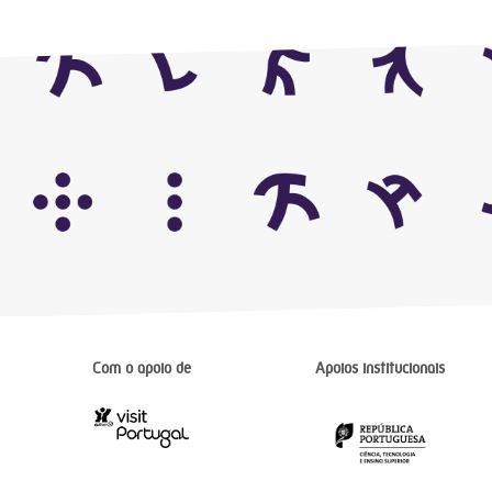
Com o apoio de
Apoios institucionais