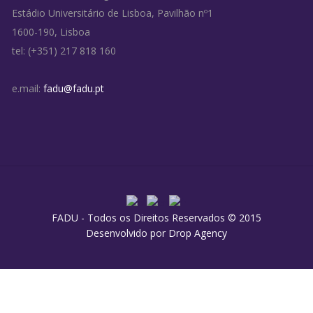
Estádio Universitário de Lisboa, Pavilhão nº1
1600-190, Lisboa
tel: (+351) 217 818 160
e.mail:
fadu@fadu.pt
FADU - Todos os Direitos Reservados © 2015
Desenvolvido por
Drop Agency