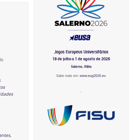
Jogos Europeus Universitários
18 de julho a 1 de agosto de 2026
do
Salerno, Itália
Sabe mais em:
www.eug2026.eu
s
tos
-
idades
antes,
-