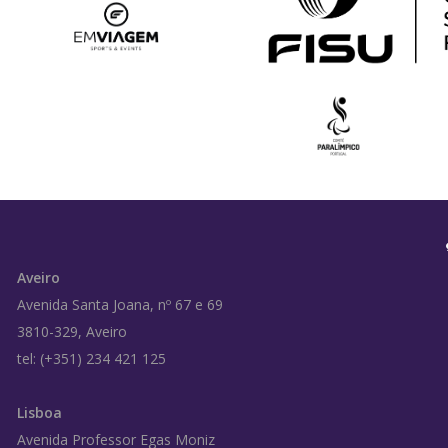
Aveiro
Avenida Santa Joana, nº 67 e 69
3810-329, Aveiro
tel: (+351) 234 421 125
Lisboa
Avenida Professor Egas Moniz