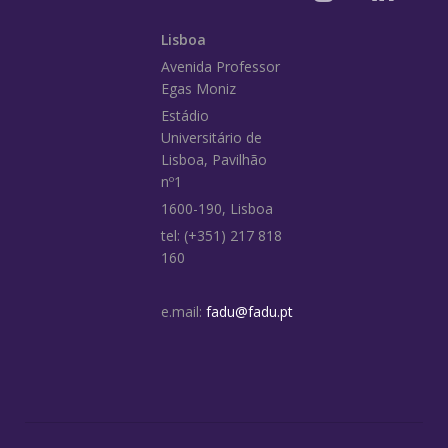
Lisboa
Avenida Professor
Egas Moniz
Estádio
Universitário de
Lisboa, Pavilhão
nº1
1600-190, Lisboa
tel: (+351) 217 818
160
e.mail:
fadu@fadu.pt