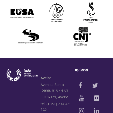
Social
Aveiro
Avenida Santa
Joana, nº 67 e 69
3810-329, Aveiro
tel: (+351) 234 421
125