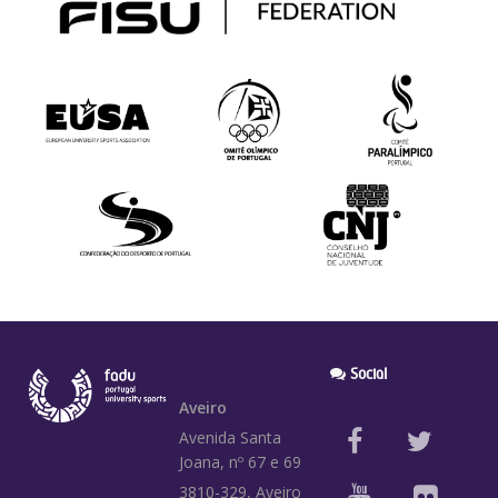
Social
Aveiro
Avenida Santa
Joana, nº 67 e 69
3810-329, Aveiro