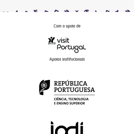
Com o apoio de
Apoios institucionais