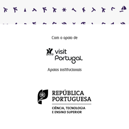
Com o apoio de
Apoios institucionais