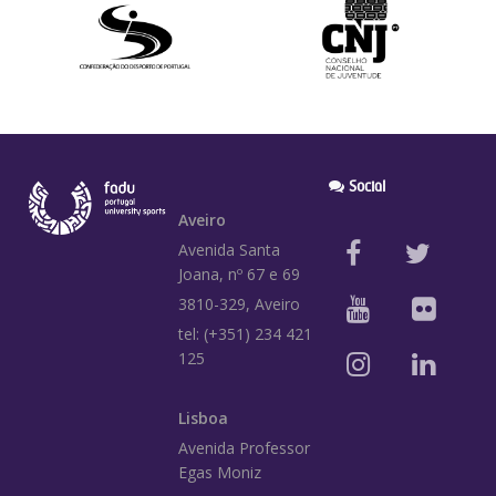
Social
Aveiro
Avenida Santa
Joana, nº 67 e 69
3810-329, Aveiro
tel: (+351) 234 421
125
Lisboa
Avenida Professor
Egas Moniz