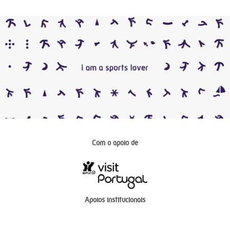
Com o apoio de
Apoios institucionais