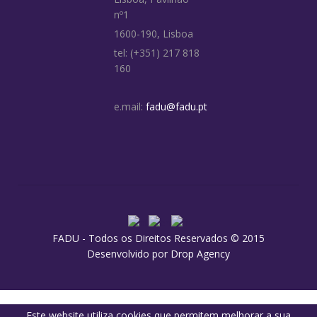
nº1
1600-190, Lisboa
tel: (+351) 217 818
160
e.mail:
fadu@fadu.pt
FADU - Todos os Direitos Reservados © 2015
Desenvolvido por
Drop Agency
Este website utiliza cookies que permitem melhorar a sua