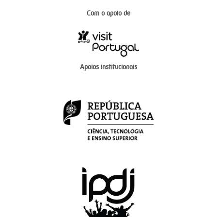
Com o apoio de
Apoios institucionais