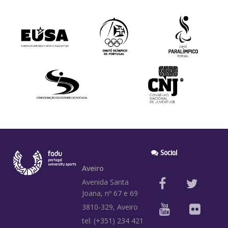
Social
Aveiro
Avenida Santa
Joana, nº 67 e 69
3810-329, Aveiro
tel: (+351) 234 421