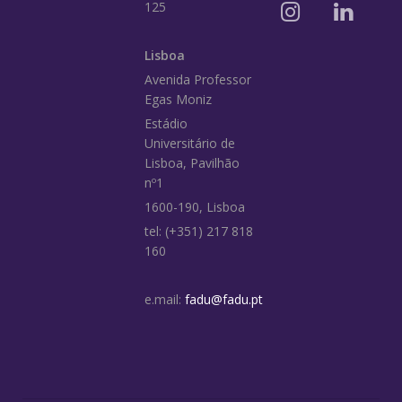
125
Lisboa
Avenida Professor
Egas Moniz
Estádio
Universitário de
Lisboa, Pavilhão
nº1
1600-190, Lisboa
tel: (+351) 217 818
160
e.mail:
fadu@fadu.pt