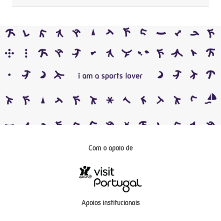
Com o apoio de
Apoios institucionais