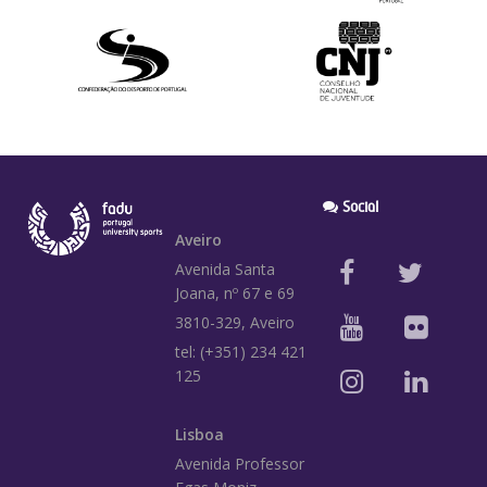
Social
Aveiro
Avenida Santa
Joana, nº 67 e 69
3810-329, Aveiro
tel: (+351) 234 421
125
Lisboa
Avenida Professor