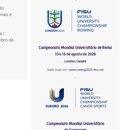
rto
onais e
a /
mbro de
o
Campeonato Mundial Universitário de Remo
10 a 16 de agosto de 2026
London, Canadá
Sabe mais em:
www.rowing2026.fisu.net
-
Campeonato Mundial Universitário
de Canoagem