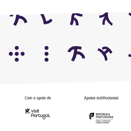
Com o apoio de
Apoios institucionais