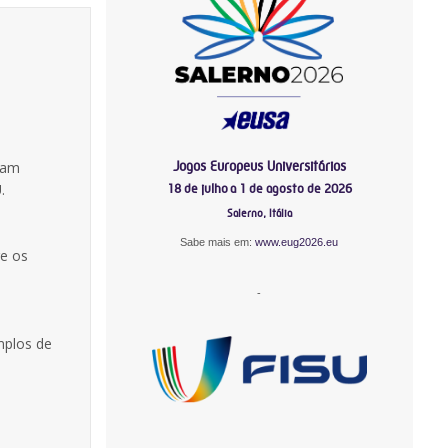
Jogos Europeus Universitários
ram
.
18 de julho a 1 de agosto de 2026
Salerno, Itália
Sabe mais em:
www.eug2026.eu
e os
-
mplos de
-