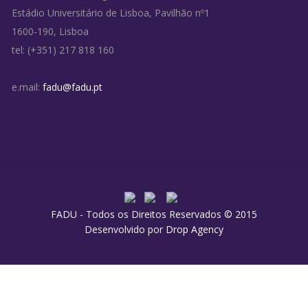
Estádio Universitário de Lisboa, Pavilhão nº1
1600-190, Lisboa
tel: (+351) 217 818 160
e.mail:
fadu@fadu.pt
FADU - Todos os Direitos Reservados © 2015
Desenvolvido por
Drop Agency