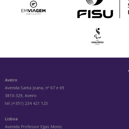
Aveiro
Avenida Santa Joana, nº 67 e 69
3810-329, Aveiro
tel: (+351) 234 421 125
Lisboa
Avenida Professor Egas Moniz