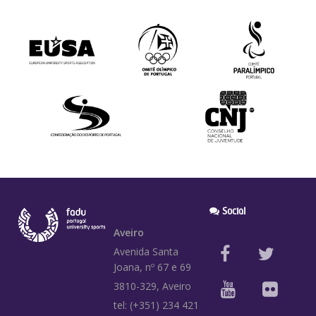
Social
Aveiro
Avenida Santa
Joana, nº 67 e 69
3810-329, Aveiro
tel: (+351) 234 421