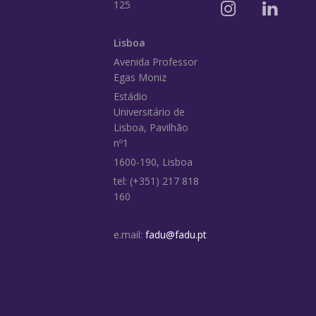
125
Lisboa
Avenida Professor
Egas Moniz
Estádio
Universitário de
Lisboa, Pavilhão
nº1
1600-190, Lisboa
tel: (+351) 217 818
160
e.mail:
fadu@fadu.pt