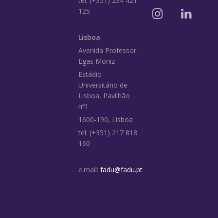
tel: (+351) 234 421
125
Lisboa
Avenida Professor
Egas Moniz
Estádio
Universitário de
Lisboa, Pavilhão
nº1
1600-190, Lisboa
tel: (+351) 217 818
160
e.mail:
fadu@fadu.pt