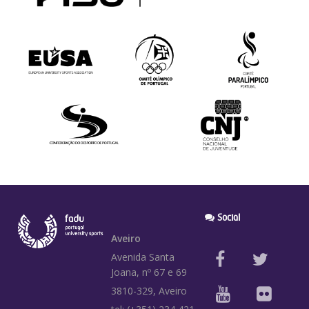
Social
Aveiro
Avenida Santa
Joana, nº 67 e 69
3810-329, Aveiro