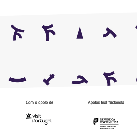
Com o apoio de
Apoios institucionais