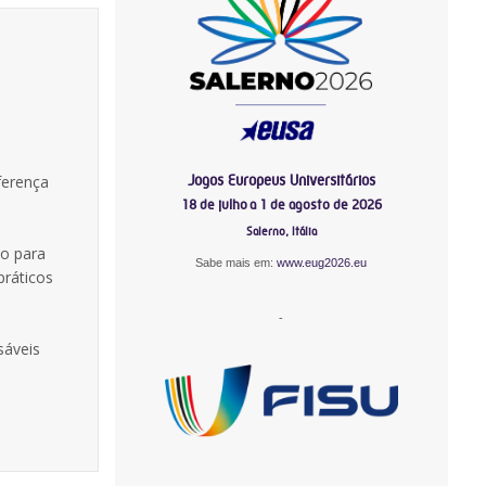
Jogos Europeus Universitários
ferença
18 de julho a 1 de agosto de 2026
Salerno, Itália
to para
Sabe mais em:
www.eug2026.eu
práticos
-
sáveis
-