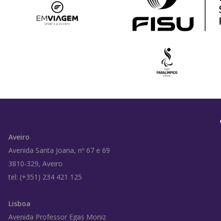
Aveiro
Avenida Santa Joana, nº 67 e 69
3810-329, Aveiro
tel: (+351) 234 421 125
Lisboa
Avenida Professor Egas Moniz