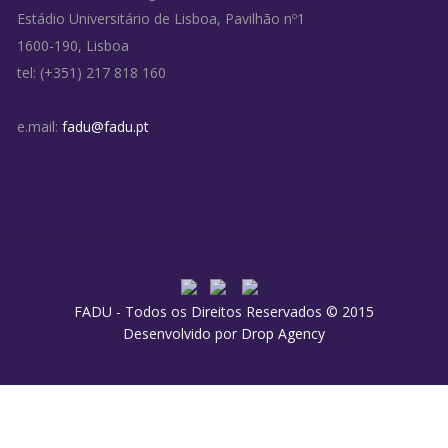
Estádio Universitário de Lisboa, Pavilhão nº1
1600-190, Lisboa
tel: (+351) 217 818 160
e.mail:
fadu@fadu.pt
FADU - Todos os Direitos Reservados © 2015
Desenvolvido por
Drop Agency