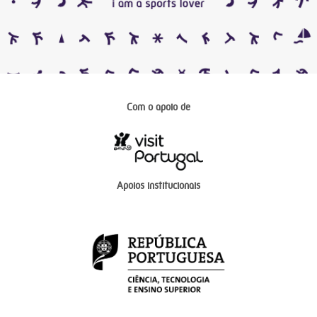
Com o apoio de
Apoios institucionais