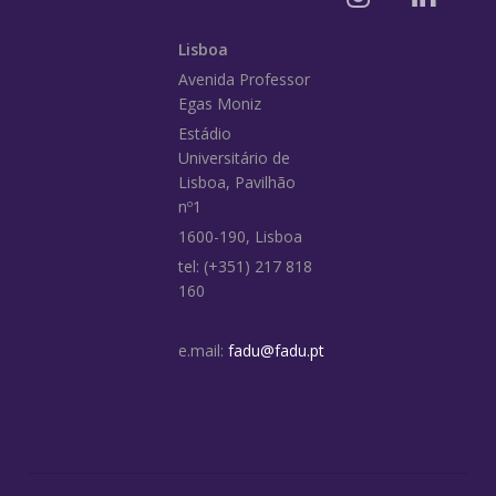
Lisboa
Avenida Professor
Egas Moniz
Estádio
Universitário de
Lisboa, Pavilhão
nº1
1600-190, Lisboa
tel: (+351) 217 818
160
e.mail:
fadu@fadu.pt