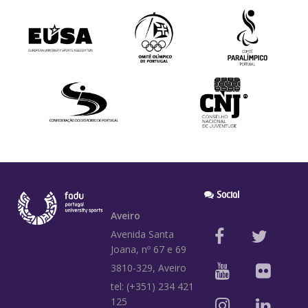
Social
Aveiro
Avenida Santa
Joana, nº 67 e 69
3810-329, Aveiro
tel: (+351) 234 421
125