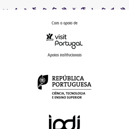
Com o apoio de
Apoios institucionais