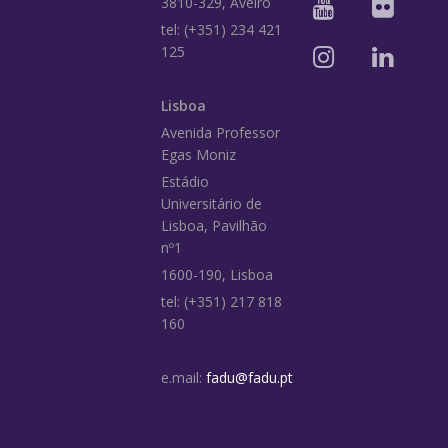
3810-329, Aveiro
tel: (+351) 234 421
125
Lisboa
Avenida Professor
Egas Moniz
Estádio
Universitário de
Lisboa, Pavilhão
nº1
1600-190, Lisboa
tel: (+351) 217 818
160
e.mail:
fadu@fadu.pt