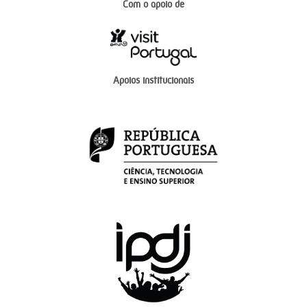
Com o apoio de
Apoios institucionais