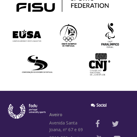
Social
Aveiro
Avenida Santa
Joana, nº 67 e 69