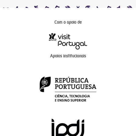
Com o apoio de
Apoios institucionais