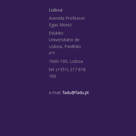
Lisboa
Avenida Professor
Egas Moniz
Estádio
Universitário de
Lisboa, Pavilhão
nº1
1600-190, Lisboa
tel: (+351) 217 818
160
e.mail:
fadu@fadu.pt