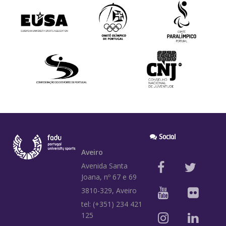
Social
Aveiro
Avenida Santa
Joana, nº 67 e 69
3810-329, Aveiro
tel: (+351) 234 421
125