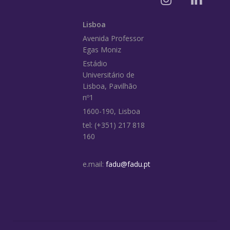
Lisboa
Avenida Professor
Egas Moniz
Estádio
Universitário de
Lisboa, Pavilhão
nº1
1600-190, Lisboa
tel: (+351) 217 818
160
e.mail:
fadu@fadu.pt