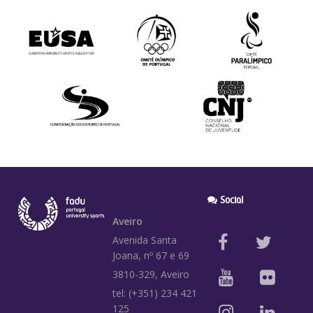
Social
Aveiro
Avenida Santa
Joana, nº 67 e 69
3810-329, Aveiro
tel: (+351) 234 421
125