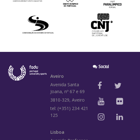
Social
Aveiro
Avenida Santa
Joana, nº 67 e 69
3810-329, Aveiro
tel: (+351) 234 421
125
Lisboa