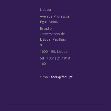
Lisboa
Avenida Professor
Egas Moniz
Estádio
Universitário de
Lisboa, Pavilhão
nº1
1600-190, Lisboa
tel: (+351) 217 818
160
e.mail:
fadu@fadu.pt