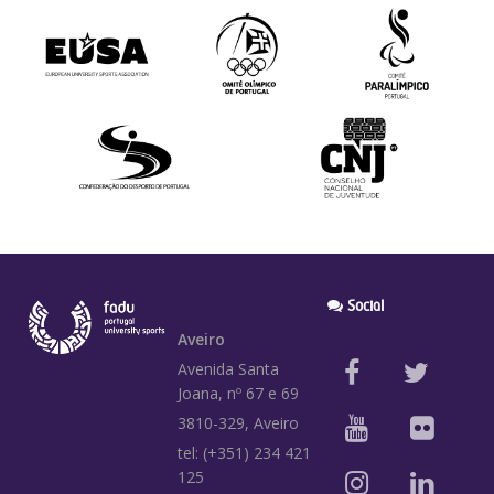
Social
Aveiro
Avenida Santa
Joana, nº 67 e 69
3810-329, Aveiro
tel: (+351) 234 421
125