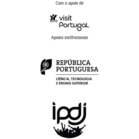
Com o apoio de
Apoios institucionais