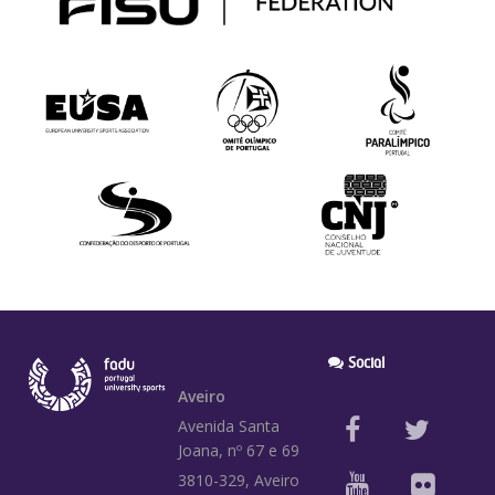
Social
Aveiro
Avenida Santa
Joana, nº 67 e 69
3810-329, Aveiro