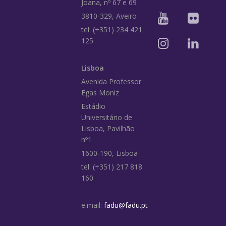
Joana, nº 67 e 69
3810-329, Aveiro
tel: (+351) 234 421
125
Lisboa
Avenida Professor
Egas Moniz
Estádio
Universitário de
Lisboa, Pavilhão
nº1
1600-190, Lisboa
tel: (+351) 217 818
160
e.mail:
fadu@fadu.pt