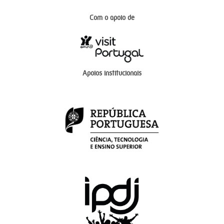
Com o apoio de
Apoios institucionais