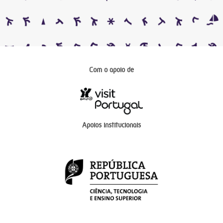
Com o apoio de
Apoios institucionais