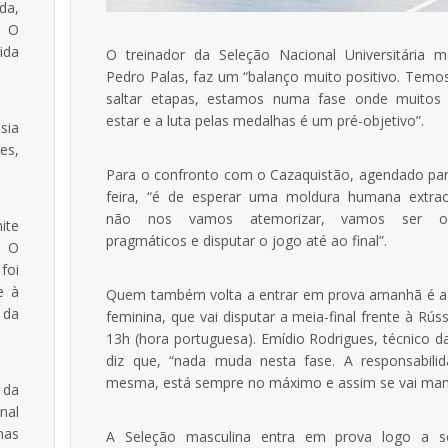
da,
. O
ida
O treinador da Seleção Nacional Universitária ma
Pedro Palas, faz um “balanço muito positivo. Temo
saltar etapas, estamos numa fase onde muitos
estar e a luta pelas medalhas é um pré-objetivo”.
sia
es,
Para o confronto com o Cazaquistão, agendado par
feira, “é de esperar uma moldura humana extraor
não nos vamos atemorizar, vamos ser obj
ite
pragmáticos e disputar o jogo até ao final”.
. O
foi
e à
Quem também volta a entrar em prova amanhã é a
 da
feminina, que vai disputar a meia-final frente à Rúss
13h (hora portuguesa). Emídio Rodrigues, técnico d
diz que, “nada muda nesta fase. A responsabili
mesma, está sempre no máximo e assim se vai mant
a da
nal
mas
A Seleção masculina entra em prova logo a s