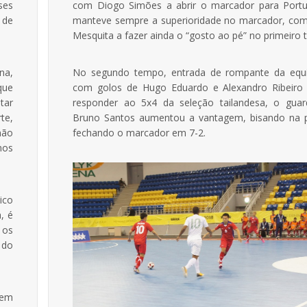
ses
com Diogo Simões a abrir o marcador para Portu
 de
manteve sempre a superioridade no marcador, co
Mesquita a fazer ainda o “gosto ao pé” no primeiro
na,
No segundo tempo, entrada de rompante da equi
que
com golos de Hugo Eduardo e Alexandro Ribeiro (
tar
responder ao 5x4 da seleção tailandesa, o guar
te,
Bruno Santos aumentou a vantagem, bisando na p
não
fechando o marcador em 7-2.
mos
ico
, é
 os
 do
 em