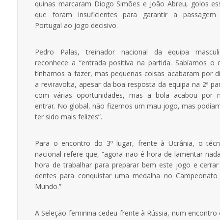
quinas marcaram Diogo Simões e João Abreu, golos es
que foram insuficientes para garantir a passagem
Portugal ao jogo decisivo.
Pedro Palas, treinador nacional da equipa masculi
reconhece a “entrada positiva na partida. Sabíamos o 
tínhamos a fazer, mas pequenas coisas acabaram por di
a reviravolta, apesar da boa resposta da equipa na 2ª par
com várias oportunidades, mas a bola acabou por 
entrar. No global, não fizemos um mau jogo, mas podía
ter sido mais felizes”.
Para o encontro do 3º lugar, frente à Ucrânia, o técn
nacional refere que, “agora não é hora de lamentar nada
hora de trabalhar para preparar bem este jogo e cerrar
dentes para conquistar uma medalha no Campeonato
Mundo.”
A Seleção feminina cedeu frente à Rússia, num encontro