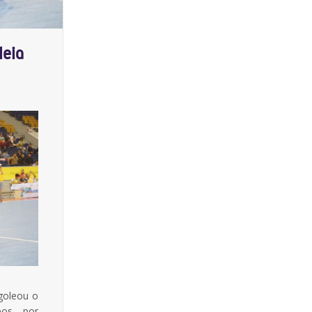
leia
 goleou o
os, por