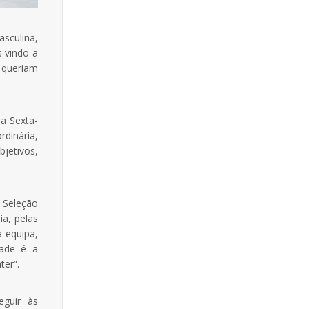
sculina,
s vindo a
 queriam
a Sexta-
dinária,
etivos,
 Seleção
ia, pelas
a equipa,
dade é a
er”.
eguir às