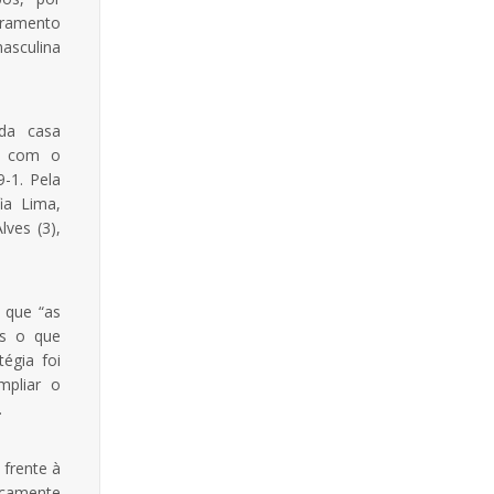
uramento
asculina
.
 da casa
1, com o
9-1. Pela
ia Lima,
ves (3),
z que “as
os o que
égia foi
mpliar o
.
 frente à
icamente