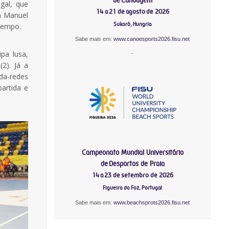
gal, que
14 a 21 de agosto de 2026
m Manuel
Sukoró, Hungria
 tempo.
Sabe mais em:
www.canoesports2026.fisu.net
pa lusa,
-
2). Já a
da-redes
artida e
Campeonato Mundial Universitário
de Desportos de Praia
14 a 23 de setembro de 2026
Figueira da Foz, Portugal
Sabe mais em:
www.beachsprots2026.fisu.net