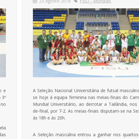
23 agosto 2018
FISU - Mundiais
o e
A Seleção Nacional Universitária de futsal masculin
 3º
se hoje à equipa feminina nas meias-finais do Ca
 no
Mundial Universitário, ao derrotar a Tailândia, nos
de-final, por 7-2. As meias-finais disputam-se na Sex
às 18h e às 20h.
ela
das
A Seleção masculina entrou a ganhar nos quartos-d