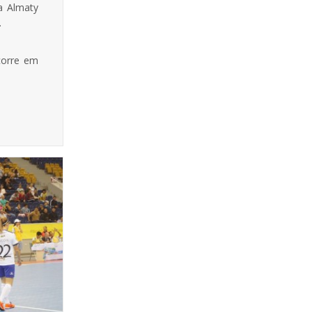
a Almaty
.
corre em