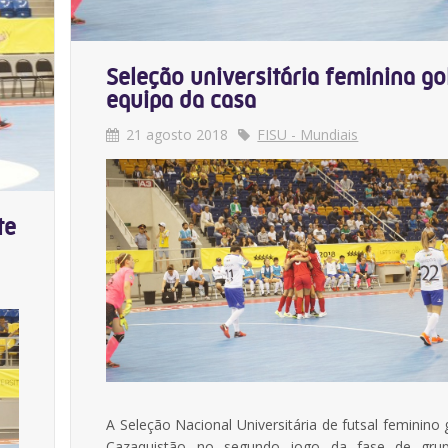
Seleção universitária feminina go
equipa da casa
21 agosto 2018
FISU - Mundiais
te
A Seleção Nacional Universitária de futsal feminino
Cazaquistão no segundo jogo da fase de grup