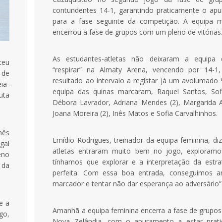
contundentes 14-1, garantindo praticamente o ap
para a fase seguinte da competição. A equipa m
encerrou a fase de grupos com um pleno de vitórias
As estudantes-atletas não deixaram a equipa
ceu
“respirar” na Almaty Arena, vencendo por 14-
 de
resultado ao intervalo a registar já um avolumado 
ia-
equipa das quinas marcaram, Raquel Santos, Sof
uta
Débora Lavrador, Adriana Mendes (2), Margarida Al
Joana Moreira (2), Inês Matos e Sofia Carvalhinhos.
nês
Emídio Rodrigues, treinador da equipa feminina, di
gal
atletas entraram muito bem no jogo, exploram
eno
tínhamos que explorar e a interpretação da estrat
 da
perfeita. Com essa boa entrada, conseguimos a
marcador e tentar não dar esperança ao adversário”
e a
Amanhã a equipa feminina encerra a fase de grupos
go,
Nova Zelândia, com o apuramento a estar prat