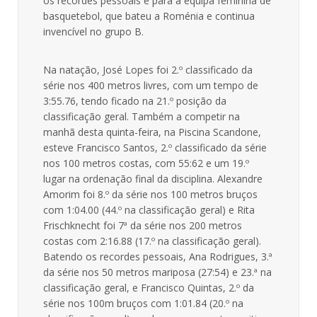
os recordes pessoais e para a equipa feminina de
basquetebol, que bateu a Roménia e continua
invencível no grupo B.
Na natação, José Lopes foi 2.º classificado da
série nos 400 metros livres, com um tempo de
3:55.76, tendo ficado na 21.º posição da
classificação geral. Também a competir na
manhã desta quinta-feira, na Piscina Scandone,
esteve Francisco Santos, 2.º classificado da série
nos 100 metros costas, com 55:62 e um 19.º
lugar na ordenação final da disciplina. Alexandre
Amorim foi 8.º da série nos 100 metros bruços
com 1:04.00 (44.º na classificação geral) e Rita
Frischknecht foi 7ª da série nos 200 metros
costas com 2:16.88 (17.º na classificação geral).
Batendo os recordes pessoais, Ana Rodrigues, 3.ª
da série nos 50 metros mariposa (27:54) e 23.ª na
classificação geral, e Francisco Quintas, 2.º da
série nos 100m bruços com 1:01.84 (20.º na