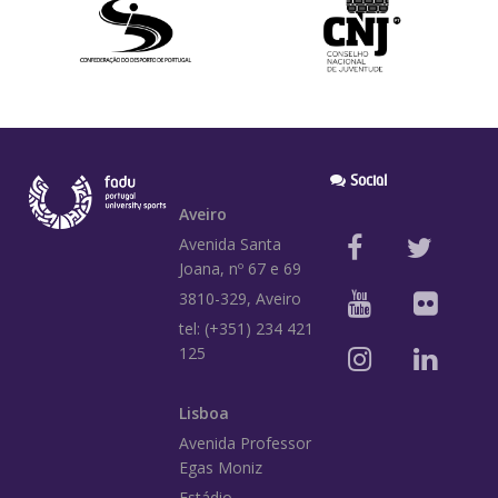
Social
Aveiro
Avenida Santa
Joana, nº 67 e 69
3810-329, Aveiro
tel: (+351) 234 421
125
Lisboa
Avenida Professor
Egas Moniz
Estádio