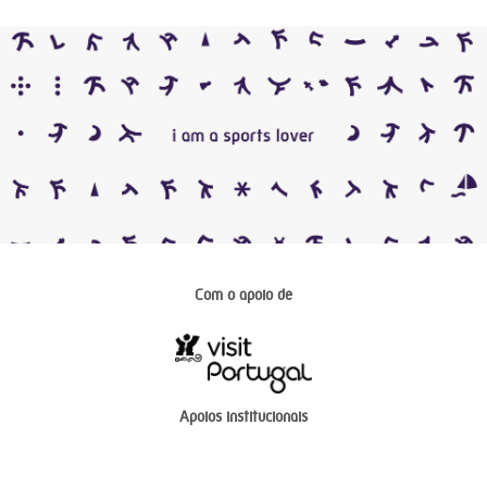
Com o apoio de
Apoios institucionais