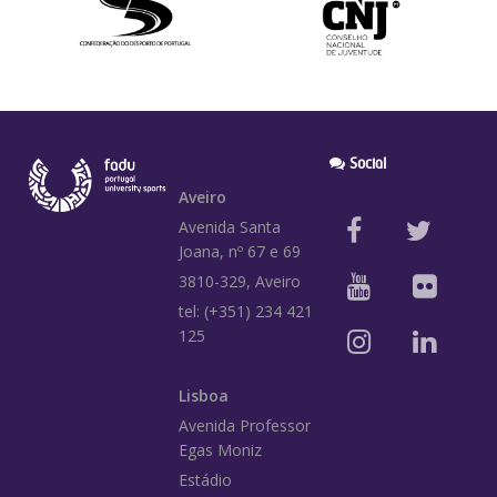
Social
Aveiro
Avenida Santa
Joana, nº 67 e 69
3810-329, Aveiro
tel: (+351) 234 421
125
Lisboa
Avenida Professor
Egas Moniz
Estádio