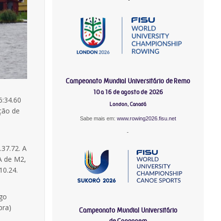
Campeonato Mundial Universitário de Remo
10 a 16 de agosto de 2026
6:34.60
London, Canadá
ção de
Sabe mais em:
www.rowing2026.fisu.net
-
37.72. A
A de M2,
10.24.
ago
bra)
Campeonato Mundial Universitário
de Canoagem