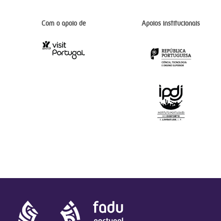
Com o apoio de
Apoios institucionais