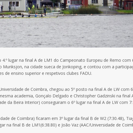
o 4.º lugar na final A de LM1 do Campeonato Europeu de Remo com 
go Munksjon, na cidade sueca de Jonkoping, e contou com a participa
ões de ensino superior e respetivos clubes FADU.
niversidade de Coimbra, chegou ao 5º posto na final A de LW com 6.
mesma academia, Gonçalo Delgado e Christopher Gadzinski na final 
ade da Beira Interior) conseguiram o 6º lugar na final A de LW com 7:
sidade de Coimbra) ficaram em 3º lugar da final B de W2 (7:30.48), Ti
ugar na final B de LM1(6:38.80) e João Vaz (AAC/Universidade de Coim